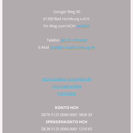
Usinger Weg 90
61350 Bad Homburg v.d.H.
Ihr Weg zum HCH:
Anfahrt
Telefon
06172-1791690
E-Mail
mail@hc-badhomburg.de
HCH-Clubline (Hockeykiosk)
HCH-Fashionline
Formulare
KONTO HCH
DE76 5125 0000 0001 3838 33
SPENDENKONTO HCH
DE38 5125 0000 0001 1210 65