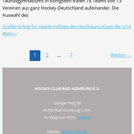
Taunusgymnasiums in Königstein trafen 18 Teams von 13
Vereinen aus ganz Hockey-Deutschland aufeinander. Die
Auswahl des
Großer Erfolg für zweite Auflage des HochtaunusCups der U14
Mehr »
1
2
…
7
Weiter
→
HOCKEY-CLUB BAD HOMBURG E.V.
Usinger Weg 90
61350 Bad Homburg v.d.H.
Ihr Weg zum HCH:
Anfahrt
Telefon
06172-1791690