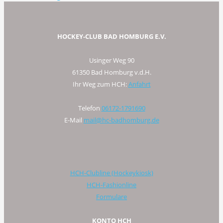
HOCKEY-CLUB BAD HOMBURG E.V.
Usinger Weg 90
61350 Bad Homburg v.d.H.
Ihr Weg zum HCH:
Anfahrt
Telefon
06172-1791690
E-Mail
mail@hc-badhomburg.de
HCH-Clubline (Hockeykiosk)
HCH-Fashionline
Formulare
KONTO HCH