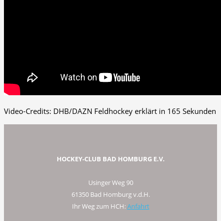
Video-Credits:
DHB/DAZN
Feldhockey erklärt in 165 Sekunden
HOCKEY-CLUB BAD HOMBURG E.V.
Usinger Weg 90
61350 Bad Homburg v.d.H.
Ihr Weg zum HCH:
Anfahrt