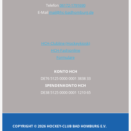
Telefon
06172-1791690
E-Mail
mail@hc-badhomburg.de
HCH-Clubline (Hockeykiosk)
HCH-Fashionline
Formulare
KONTO HCH
DE76 5125 0000 0001 3838 33
SPENDENKONTO HCH
DE38 5125 0000 0001 1210 65
COPYRIGHT © 2026 HOCKEY-CLUB BAD HOMBURG E.V.