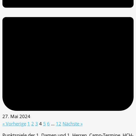
27. Mai 2024
« Vorherige
1
2
3
4
5
6
…
12
Nächste »
Punktspiele der 1. Damen und 1. Herren, Camp-Termine, HCH-